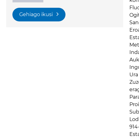
kor
Flu
Gehiago ikusi
Ogi
San
Ero
Est
Met
Ind
Auk
Ing
Ura
Zuz
era
Par
Pro
Sub
Lod
914
Est