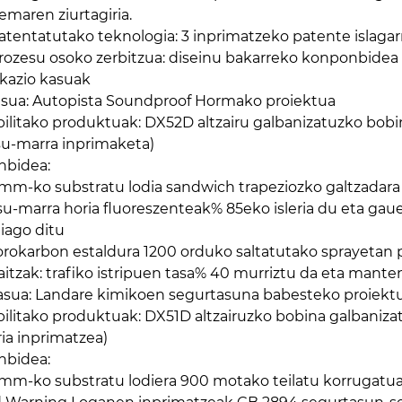
temaren ziurtagiria.
atentatutako teknologia: 3 inprimatzeko patente islagarr
rozesu osoko zerbitzua: diseinu bakarreko konponbidea e
ikazio kasuak
kasua: Autopista Soundproof Hormako proiektua
bilitako produktuak: DX52D altzairu galbanizatuzko bobin
su-marra inprimaketa)
enbidea:
 mm-ko substratu lodia sandwich trapeziozko galtzadara
su-marra horia fluoreszenteak% 85eko isleria du eta gau
iago ditu
orokarbon estaldura 1200 orduko saltatutako sprayetan 
itzak: trafiko istripuen tasa% 40 murriztu da eta mante
kasua: Landare kimikoen segurtasuna babesteko proiekt
bilitako produktuak: DX51D altzairuzko bobina galbanizatu
ria inprimatzea)
enbidea:
 mm-ko substratu lodiera 900 motako teilatu korrugatu