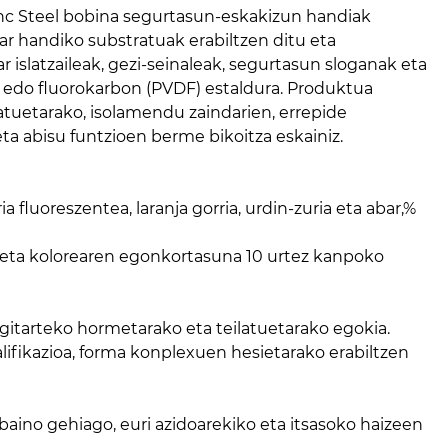
zinc Steel bobina segurtasun-eskakizun handiak
r handiko substratuak erabiltzen ditu eta
ar islatzaileak, gezi-seinaleak, segurtasun sloganak eta
) edo fluorokarbon (PVDF) estaldura. Produktua
atuetarako, isolamendu zaindarien, errepide
eta abisu funtzioen berme bikoitza eskainiz.
 fluoreszentea, laranja gorria, urdin-zuria eta abar,%
 eta kolorearen egonkortasuna 10 urtez kanpoko
gitarteko hormetarako eta teilatuetarako egokia.
ifikazioa, forma konplexuen hesietarako erabiltzen
baino gehiago, euri azidoarekiko eta itsasoko haizeen