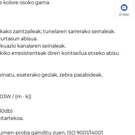
e kolore osoko gama
E-Mail
kako zaintzaileak, tunelaren sarrerako seinaleak.
gurtasun abisua.
kuazio kanalaren seinaleak.
rekiko erresistenteak diren kontseilua etxeko abisu
seinatu, esaterako geziak, zebra pasabideak,
3W / (m · k))
)
 30db)
itartekoa.
urumen-proba gainditu zuen, ISO 9001/14001