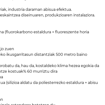
iak, industria daraman abisua efektua.
skaintzea diseinuaren, produkzioaren instalaziora.
a (fluorokarbono estaldura + fluoreszente horia
 jo zuen
eko ikusgarritasun distantziak 500 metro baino
probatu da, hau da, kostaldeko klima hezea egokia da
ntze kostuak% 60 murriztu dira
ua
a (silizioa aldatu da poliesterrezko estaldura + abisu
an