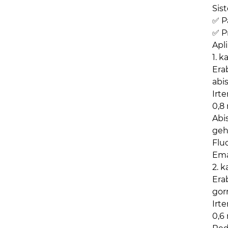
Sis
✅ P
✅ P
Apl
1. 
Era
abi
Irt
0,8
Abi
geh
Flu
Ema
2. 
Era
gor
Irt
0,6