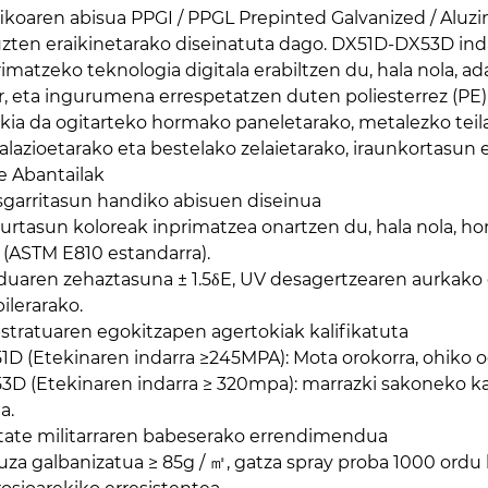
fikoaren abisua PPGI / PPGL Prepinted Galvanized / Alu
uzten eraikinetarako diseinatuta dago. DX51D-DX53D inda
rimatzeko teknologia digitala erabiltzen du, hala nola, ad
r, eta ingurumena errespetatzen duten poliesterrez (PE
kia da ogitarteko hormako paneletarako, metalezko teil
talazioetarako eta bestelako zelaietarako, iraunkortasun 
e Abantailak
sgarritasun handiko abisuen diseinua
urtasun koloreak inprimatzea onartzen du, hala nola, horia
 (ASTM E810 estandarra).
duaren zehaztasuna ± 1.5δE, UV desagertzearen aurkako
ilerarako.
stratuaren egokitzapen agertokiak kalifikatuta
1D (Etekinaren indarra ≥245MPA): Mota orokorra, ohiko o
3D (Etekinaren indarra ≥ 320mpa): marrazki sakoneko kal
a.
itate militarraren babeserako errendimendua
uza galbanizatua ≥ 85g / ㎡, gatza spray proba 1000 ordu 