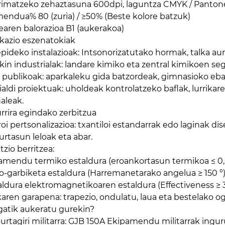
rimatzeko zehaztasuna 600dpi, laguntza CMYK / Panton
imendua% 80 (zuria) / ≥50% (Beste kolore batzuk)
earen balorazioa B1 (aukerakoa)
ikazio eszenatokiak
epideko instalazioak: Intsonorizatutako hormak, talka aur
ikin industrialak: landare kimiko eta zentral kimikoen se
o publikoak: aparkaleku gida batzordeak, gimnasioko eba
rialdi proiektuak: uholdeak kontrolatzeko baflak, lurrika
naleak.
rrira egindako zerbitzua
roi pertsonalizazioa: txantiloi estandarrak edo laginak di
urtasun leloak eta abar.
tzio berritzea:
lamendu termiko estaldura (eroankortasun termikoa ≤ 0,0
o-garbiketa estaldura (Harremanetarako angelua ≥ 150 °
aldura elektromagnetikoaren estaldura (Effectiveness ≥
karen garapena: trapezio, ondulatu, laua eta bestelako og
gatik aukeratu gurekin?
iurtagiri militarra: GJB 150A Ekipamendu militarrak ing