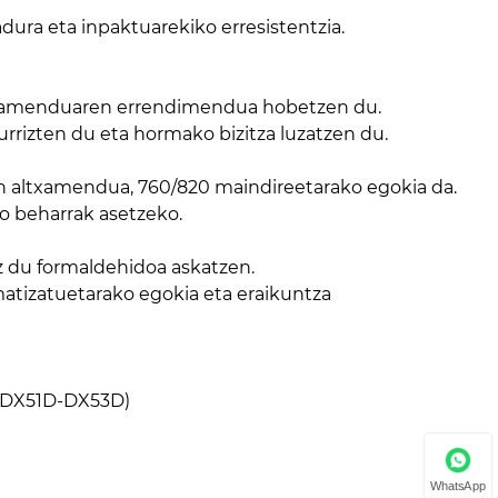
dura eta inpaktuarekiko erresistentzia.
isolamenduaren errendimendua hobetzen du.
rrizten du eta hormako bizitza luzatzen du.
en altxamendua, 760/820 maindireetarako egokia da.
ko beharrak asetzeko.
z du formaldehidoa askatzen.
atizatuetarako egokia eta eraikuntza
a (DX51D-DX53D)
WhatsApp