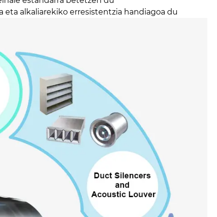
inale estandarra betetzen du
a eta alkaliarekiko erresistentzia handiagoa du