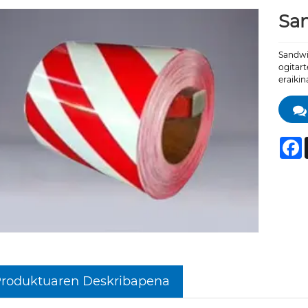
San
Sandwi
ogitart
eraiki
F
roduktuaren Deskribapena