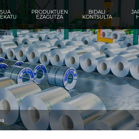
ASUA
PRODUKTUEN
BIDALI
JA
TEKATU
EZAGUTZA
KONTSULTA
na