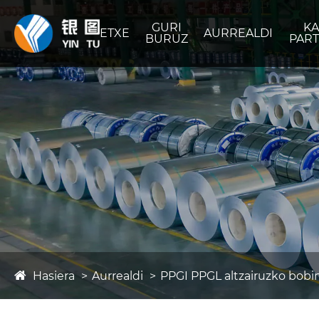
GURI
K
ETXE
AURREALDI
BURUZ
PAR
Hasiera
Aurrealdi
PPGI PPGL altzairuzko bobi