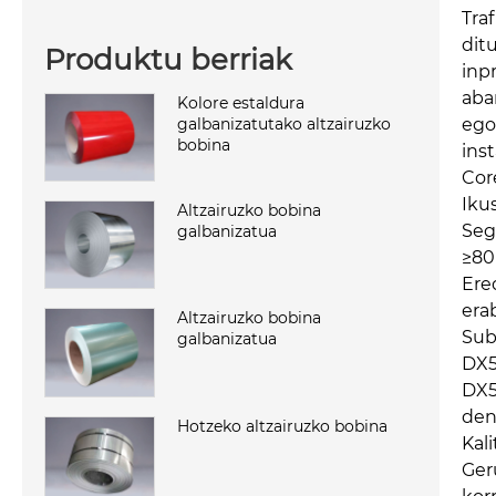
Tra
dit
Produktu berriak
inp
aba
Kolore estaldura
ego
galbanizatutako altzairuzko
bobina
ins
Cor
Iku
Altzairuzko bobina
Seg
galbanizatua
≥80
Ere
erab
Altzairuzko bobina
Sub
galbanizatua
DX5
DX5
den
Hotzeko altzairuzko bobina
Kal
Ger