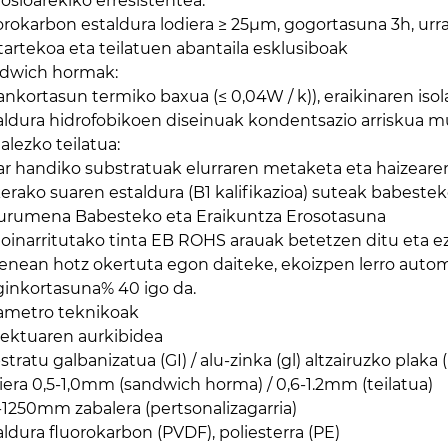
rosioarekiko erresistentea.
orokarbon estaldura lodiera ≥ 25μm, gogortasuna 3h, urra
tartekoa eta teilatuen abantaila esklusiboak
dwich hormak:
ankortasun termiko baxua (≤ 0,04W / k)), eraikinaren 
aldura hidrofobikoen diseinuak kondentsazio arriskua mu
alezko teilatua:
ar handiko substratuak elurraren metaketa eta haizear
erako suaren estaldura (B1 kalifikazioa) suteak babeste
urumena Babesteko eta Eraikuntza Erosotasuna
 oinarritutako tinta EB ROHS arauak betetzen ditu eta e
enean hotz okertuta egon daiteke, ekoizpen lerro autom
ginkortasuna% 40 igo da.
ametro teknikoak
iektuaren aurkibidea
stratu galbanizatua (GI) / alu-zinka (gl) altzairuzko plak
iera 0,5-1,0mm (sandwich horma) / 0,6-1.2mm (teilatua)
-1250mm zabalera (pertsonalizagarria)
aldura fluorokarbon (PVDF), poliesterra (PE)