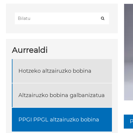
Aurrealdi
Hotzeko altzairuzko bobina
Altzairuzko bobina galbanizatua
PPGI PPGL altzairuzko bobina
P