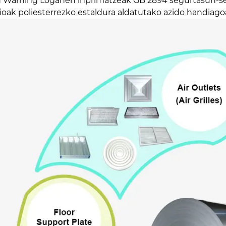
 Warning Loganen inprimatzeak GB 2894 segurtasun-se
izioak poliesterrezko estaldura aldatutako azido handiago