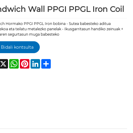
dwich Wall PPGI PPGL Iron Coil
ch Hormako PPGI PPGL Iron bobina - Sutea babesteko aditua
ekoa eta teilatu metalezko panelak - Ikusgarritasun handiko zeinuak +
naren segurtasun muga babesteko
Bidali kontsulta
acebook
X
WhatsApp
Pinterest
LinkedIn
Share