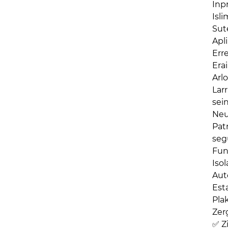
Inp
Isl
Sut
Apl
Err
Era
Arl
Lar
sei
Neu
Pat
seg
Fun
Iso
Aut
Est
Pla
Zer
✅ Z