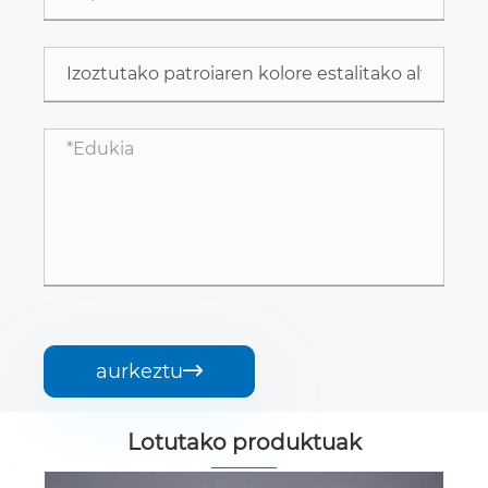
aurkeztu

Lotutako produktuak