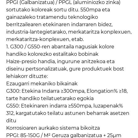
PPGI (Galbanizatua) / PPGL (aluminiozko zinka)
sortutako koloreak sortu ditu. 550mpa eta
gainazaleko tratamendu teknologiko
berritzailearen etekinaren indarraren bidez,
industria-lantegietarako, merkataritza konplexuen,
merkataritza-konplexuen, etab.
1. G300 / G550-ren abantaila nagusiak kolore
handiko kolorezko estalitako bobinak
Haize-presio handia, ingurune anitzekoa eta
diseinu pertsonalizatuak, gure produktuek bost
lehiakorr dituzte:
Ezaugarri mekaniko bikainak
G300: Etekina Indarra ≥300mpa, Elongation% ≥18,
tarte handiko teilatuetarako egokia
G550: Etekinaren indarra ≥550mpa, luzapenak%
312, kargatutako teilatu astunen beharrak asetzen
ditu
Korrosioaren aurkako sistema bikoitza
PPGI: 85-150G / M² Geruza galbanizatua + 25μm