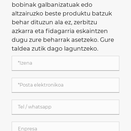
bobinak galbanizatuak edo
altzairuzko beste produktu batzuk
behar dituzun ala ez, zerbitzu
azkarra eta fidagarria eskaintzen
dugu zure beharrak asetzeko. Gure
taldea zutik dago laguntzeko.