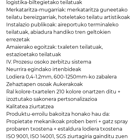
logistika-biltegietako teilatuak
Merkataritza-mugarriak: merkataritza guneetako
teilatu bereizgarriak, hoteletako teilatu artistikoak
Instalazio publikoak: aireportuko terminaleko
teilatuak, abiadura handiko tren geltokien
errezetak
Amaierako egoitzak: txaleten teilatuak,
estazioetako teilatuak
IV. Prozesu osoko zerbitzu sistema
Neurrira egindako irtenbideak
Lodiera 0,4-1.2mm, 600-1250mm-ko zabalera
Zehaztapen osoak Aukerakoak
Ral kolore-txartelen 210 kolore onartzen ditu +
izoztutako sakonera pertsonalizazioa
Kalitatea ziurtatzea
Produktu-erroilu bakoitza honako hau da:
Propietate mekanikoak proben berri + gatz spray
probaren txostena + estaldura lodiera txostena
ISO 9001, ISO 14001, SGS ziurtagiria gainditu zuen