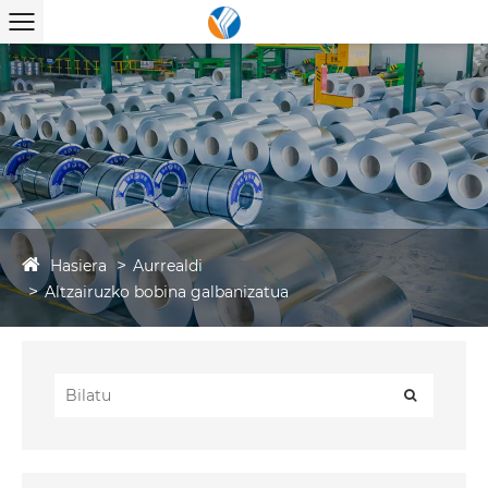
Hasiera
Aurrealdi
Altzairuzko bobina galbanizatua