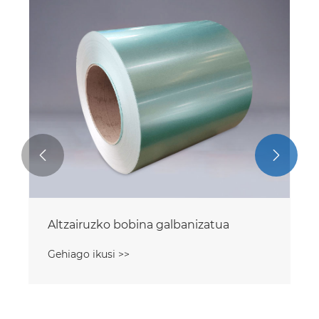


Altzairuzko bobina galbanizatua
Gehiago ikusi >>