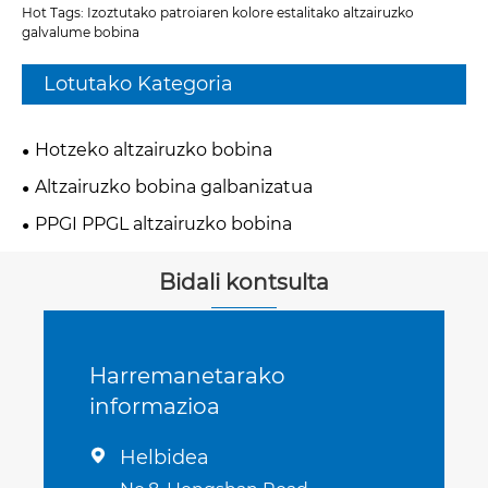
Hot Tags: Izoztutako patroiaren kolore estalitako altzairuzko
galvalume bobina
Lotutako Kategoria
Hotzeko altzairuzko bobina
Altzairuzko bobina galbanizatua
PPGI PPGL altzairuzko bobina
Bidali kontsulta
Harremanetarako
informazioa
Helbidea
