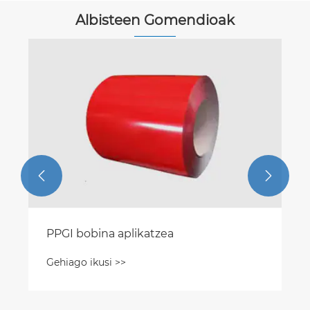
Albisteen Gomendioak


PPGI bobina aplikatzea
Gehiago ikusi >>