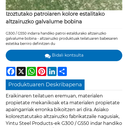
Izoztutako patroiaren kolore estalitako
altzairuzko galvalume bobina
G300 / G550 indarra handiko patroi estaldurako altzairuzko
galvalume bobina - altzairuzko produktuak teilatuaren babesaren
estetika berriro definitzen du
Bidali kontsulta
Facebook
X
WhatsApp
Pinterest
LinkedIn
Share
Produktuaren Deskribapena
Eraikinaren teilatuen eremuan, materialen
propietate mekanikoak eta materialen propietate
apaingarriak erronka bikoitzen ari dira. Asiako
koloreztatutako altzairuzko fabrikatzaile nagusiak,
Yintu Steel Products-ek G300 / G550 indar handiko