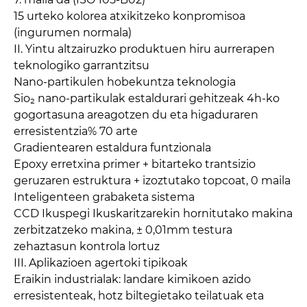
15 urteko kolorea atxikitzeko konpromisoa
(ingurumen normala)
II. Yintu altzairuzko produktuen hiru aurrerapen
teknologiko garrantzitsu
Nano-partikulen hobekuntza teknologia
Sio₂ nano-partikulak estaldurari gehitzeak 4h-ko
gogortasuna areagotzen du eta higaduraren
erresistentzia% 70 arte
Gradientearen estaldura funtzionala
Epoxy erretxina primer + bitarteko trantsizio
geruzaren estruktura + izoztutako topcoat, 0 maila
Inteligenteen grabaketa sistema
CCD Ikuspegi Ikuskaritzarekin hornitutako makina
zerbitzatzeko makina, ± 0,01mm testura
zehaztasun kontrola lortuz
III. Aplikazioen agertoki tipikoak
Eraikin industrialak: landare kimikoen azido
erresistenteak, hotz biltegietako teilatuak eta