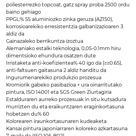
poliesterrezko topcoat, gatz spray proba 2500 ordu
baino gehiago
PPGL:% 55 aluminiozko zinka geruza (AZ150),
korrosioarekiko erresistentzia galbanizazioaren 3
aldiz da
Gainazaleko berrikuntza izoztua
Alemaniako estalki teknologia, 0,05-0.1mm hiru
dimentsioko ehundura osatzen dute
Irristaketa anti-koefizientea% 40 igo da (≥≥0.65),
anti-faltsuen gaitasuna 2 aldiz handitu da
Ingurumenarekiko produkzio prozesua
Kromiorik gabeko pasibazioa + ura oinarritutako
pintura, ISO 14001 eta SGS Green Ziurtagiria
Estalduraren aurreko prozesuak in situ kutsadura
murrizten du eta eraikuntzaren eraginkortasuna
hobetzen du% 60
Kolorearen iraunkortasunaren kudeaketa
Kansai pintura japoniarraren koloreko azkartasuna
7. maila da (ISO 105-B02)