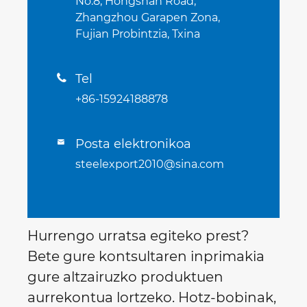
No.8, Hongshan Road,
Zhangzhou Garapen Zona,
Fujian Probintzia, Txina
Tel

+86-15924188878
Posta elektronikoa

steelexport2010@sina.com
Hurrengo urratsa egiteko prest?
Bete gure kontsultaren inprimakia
gure altzairuzko produktuen
aurrekontua lortzeko. Hotz-bobinak,